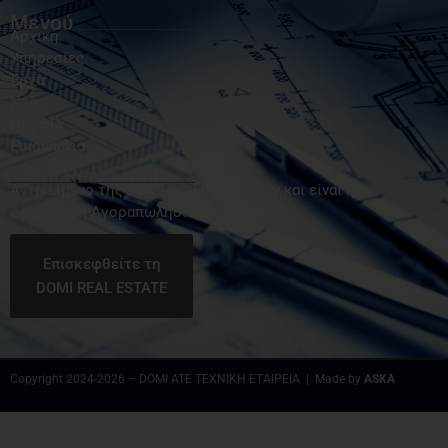
Μενού
Αρχική
Υπηρεσίες
Έργα
Νέα
Προφίλ
Εικοινωνία
Domi Real Estate
Αντικείμενο της DOMI Real Estate ήταν και είναι η
Διαχείριση-Αγοραπωλησία Ακινήτων.
Επισκεφθείτε τη
DOMI REAL ESTATE
Copyright 2024-2026 – DOMI ATE ΤΕΧΝΙΚΗ ΕΤΑΙΡΕΙΑ | Made by
ASKA