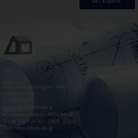
GET A QUOTE
Αθήνα
Visit 55-59 Deligiorgi str. 10437
Athens Greece
T: 210 5202777
Web: https://domi-ate.gr
Μήλος
A: Αdamas-Plaka Str. Milos 84800
Τ: +30 22870 24 001 , 22870 22 373
Web: https://domi-ate.gr